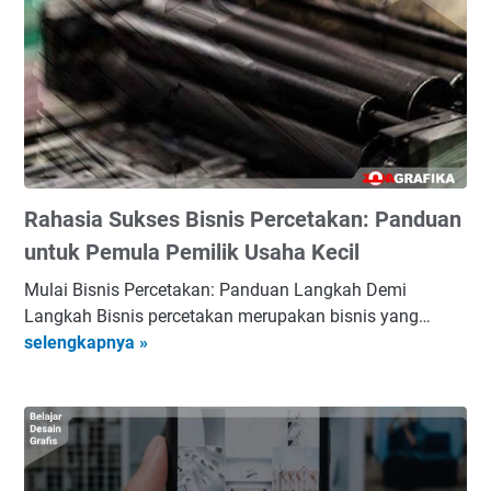
Rahasia Sukses Bisnis Percetakan: Panduan
untuk Pemula Pemilik Usaha Kecil
Mulai Bisnis Percetakan: Panduan Langkah Demi
Langkah Bisnis percetakan merupakan bisnis yang…
R
selengkapnya »
a
h
a
s
i