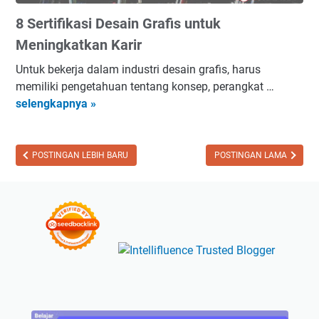
K
G
e
8 Sertifikasi Desain Grafis untuk
a
a
?
w
Meningkatkan Karir
m
a
b
Untuk bekerja dalam industri desain grafis, harus
k
a
memiliki pengetahuan tentang konsep, perangkat …
a
r
8
selengkapnya »
n
K
S
M
e
e
a
l
r
POSTINGAN LEBIH BARU
POSTINGAN LAMA
g
a
t
n
s
i
u
A
f
m
t
i
M
a
k
e
s
a
m
B
s
b
u
i
e
k
D
r
a