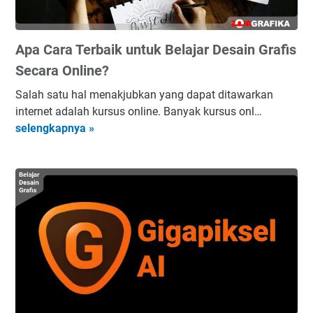
C
D
,
a
e
F
n
Apa Cara Terbaik untuk Belajar Desain Grafis
s
o
v
a
t
Secara Online?
a
i
o
Salah satu hal menakjubkan yang dapat ditawarkan
n
g
internet adalah kursus online. Banyak kursus onl…
G
r
A
selengkapnya »
r
a
p
a
f
a
f
e
C
i
r
a
s
W
r
:
e
a
D
d
T
e
d
e
s
i
r
a
n
b
i
g
a