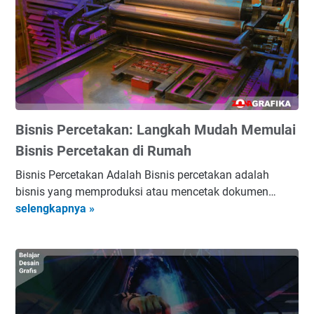
l
a
a
k
j
a
a
n
r
:
C
P
a
a
Bisnis Percetakan: Langkah Mudah Memulai
n
n
v
d
Bisnis Percetakan di Rumah
a
u
Bisnis Percetakan Adalah Bisnis percetakan adalah
u
a
bisnis yang memproduksi atau mencetak dokumen…
n
n
B
selengkapnya »
t
u
i
u
n
s
k
t
n
P
u
i
e
k
s
m
P
P
u
e