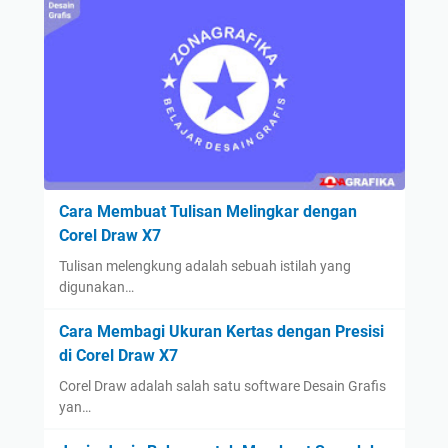
e
i
n
s
N
H
a
a
a
i
s
n
n
e
y
G
h
a
r
a
M
a
t
e
f
K
Cara Membuat Tulisan Melingkar dengan
m
i
e
Corel Draw X7
p
s
p
e
Tulisan melengkung adalah sebuah istilah yang
u
a
r
digunakan…
n
d
b
t
a
Cara Membagi Ukuran Kertas dengan Presisi
e
u
P
di Corel Draw X7
s
k
e
a
Corel Draw adalah salah satu software Desain Grafis
M
m
r
yan…
e
u
P
n
l