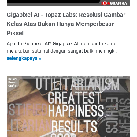
n
i
G
Gigapixel AI - Topaz Labs: Resolusi Gambar
k
r
u
Kelas Atas Bukan Hanya Memperbesar
a
n
f
Piksel
t
i
u
Apa Itu Gigapixel AI? Gigapixel AI membantu kamu
s
k
melakukan satu hal dengan sangat baik: meningk…
C
G
B
selengkapnya »
a
i
e
n
g
l
v
a
a
a
p
j
,
i
a
L
x
r
a
e
D
p
l
e
t
A
s
o
I
a
p