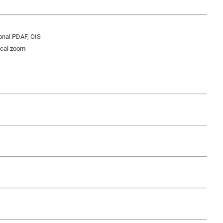
ional PDAF, OIS
tical zoom