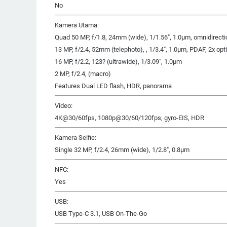
No
Kamera Utama:
Quad 50 MP, f/1.8, 24mm (wide), 1/1.56″, 1.0µm, omnidirect
13 MP, f/2.4, 52mm (telephoto), , 1/3.4″, 1.0µm, PDAF, 2x op
16 MP, f/2.2, 123? (ultrawide), 1/3.09″, 1.0µm
2 MP, f/2.4, (macro)
Features Dual LED flash, HDR, panorama
Video:
4K@30/60fps, 1080p@30/60/120fps; gyro-EIS, HDR
Kamera Selfie:
Single 32 MP, f/2.4, 26mm (wide), 1/2.8″, 0.8µm
NFC:
Yes
USB:
USB Type-C 3.1, USB On-The-Go