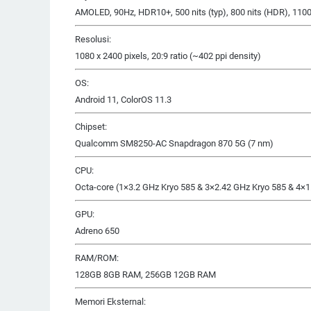
AMOLED, 90Hz, HDR10+, 500 nits (typ), 800 nits (HDR), 1100 
Resolusi:
1080 x 2400 pixels, 20:9 ratio (~402 ppi density)
OS:
Android 11, ColorOS 11.3
Chipset:
Qualcomm SM8250-AC Snapdragon 870 5G (7 nm)
CPU:
Octa-core (1×3.2 GHz Kryo 585 & 3×2.42 GHz Kryo 585 & 4×1
GPU:
Adreno 650
RAM/ROM:
128GB 8GB RAM, 256GB 12GB RAM
Memori Eksternal: