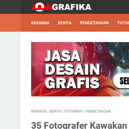
BERANDA
BERITA
PENGETAHUAN
TUTO
BERANDA
/
BERITA
/
FOTOGRAFI
/
PENGETAHUAN
35 Fotografer Kawaka